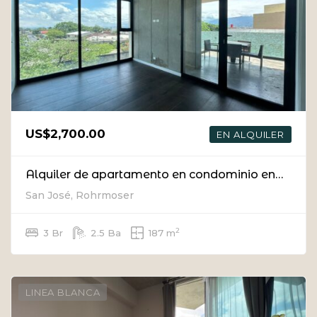
US$2,700.00
EN ALQUILER
Alquiler de apartamento en condominio en Rohrmoser, San José
San José, Rohrmoser
2
3 Br
2.5 Ba
187 m
LINEA BLANCA