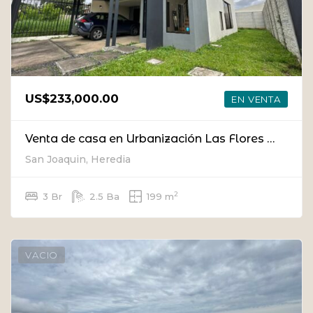
US$233,000.00
EN VENTA
Venta de casa en Urbanización Las Flores en Heredia
San Joaquin, Heredia
2
3 Br
2.5 Ba
199 m
VACIO