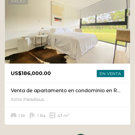
VACIO
US$186,000.00
EN VENTA
Venta de apartamento en condominio en Rohrmoser [nuevo]
Soho Paradisus
2
1 Br
1 Ba
43 m