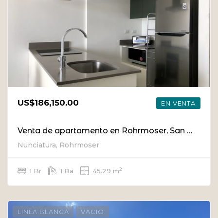
US$186,150.00
EN VENTA
Venta de apartamento en Rohrmoser, San Jose
Nunciatura, Rohrmoser
2
1 Br
1 Ba
45.29 m
LINEA BLANCA
VACIO