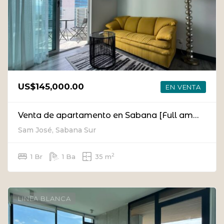
US$145,000.00
EN VENTA
Venta de apartamento en Sabana [Full amueblado]
Sam José, Sabana Sur
2
1 Br
1 Ba
35 m
LINEA BLANCA