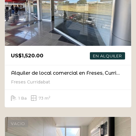
US$1,520.00
EN ALQUILER
Alquiler de local comercial en Freses, Curridabat
Freses Curridabat
2
1 Ba
73 m
VACIO