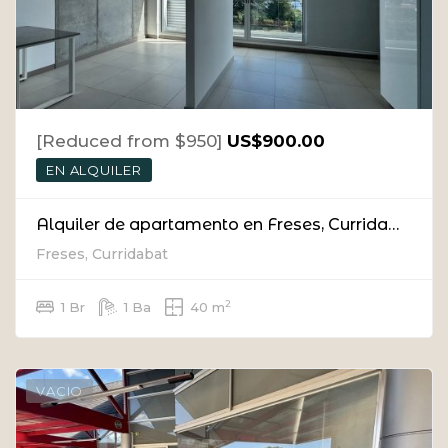
[Reduced from $950]
US$900.00
EN ALQUILER
Alquiler de apartamento en Freses, Curridabat (con L/B)
Freses, Curridabat
2
1 Br
1 Ba
40 m
VACIO