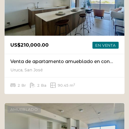
US$210,000.00
EN VENTA
Venta de apartamento amueblado en condominio en La Uruca.
Uruca, San José
2
2 Br
2 Ba
90.45 m
AMUEBLADO