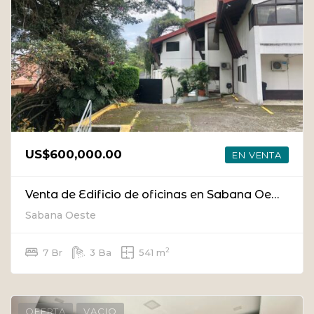
US$600,000.00
EN VENTA
Venta de Edificio de oficinas en Sabana Oeste (con inquilino)
Sabana Oeste
2
7 Br
3 Ba
541 m
OFERTA
VACIO