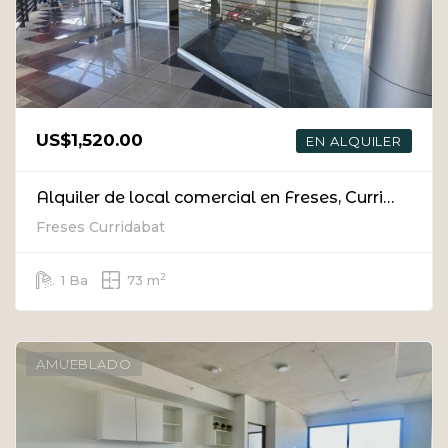
US$1,520.00
EN ALQUILER
Alquiler de local comercial en Freses, Curridabat
Freses Curridabat
2
1 Ba
73 m
AMUEBLADO