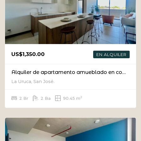
US$1,350.00
EN ALQUILER
Alquiler de apartamento amueblado en condominio en La Uruca.
La Uruca, San José.
2
2 Br
2 Ba
90.45 m