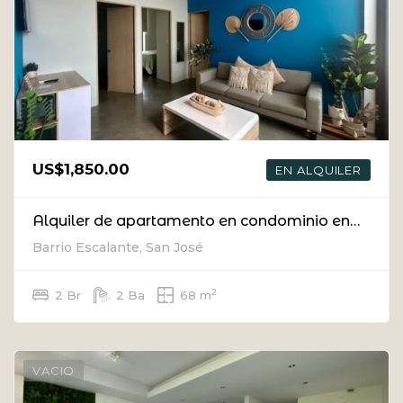
US$1,850.00
EN ALQUILER
Alquiler de apartamento en condominio en Escalante.
Barrio Escalante, San José
2
2 Br
2 Ba
68 m
VACIO