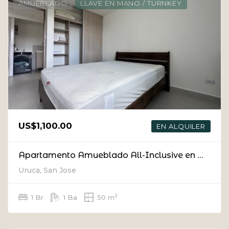
AMUEBLADO
LLAVE EN MANO / TURNKEY
US$1,100.00
EN ALQUILER
Apartamento Amueblado All-Inclusive en Uruka Point, en La Uruca
Uruca, San Jose
2
1 Br
1 Ba
50 m