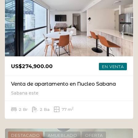
US$274,900.00
EN VENTA
Venta de apartamento en Nucleo Sabana
Sabana este
2
2 Br
2 Ba
77 m
DESTACADO
AMUEBLADO
OFERTA