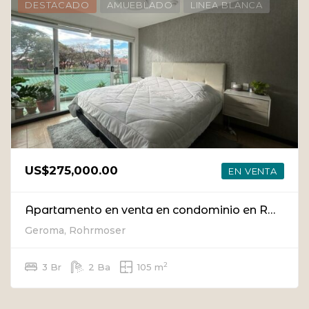
DESTACADO
AMUEBLADO
LINEA BLANCA
US$275,000.00
EN VENTA
Apartamento en venta en condominio en Rohrmoser
Geroma, Rohrmoser
2
3 Br
2 Ba
105 m