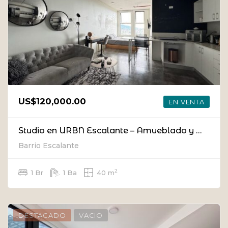
US$120,000.00
EN VENTA
Studio en URBN Escalante – Amueblado y con Vista al Atardecer (llave en mano)
Barrio Escalante
2
1 Br
1 Ba
40 m
DESTACADO
VACIO