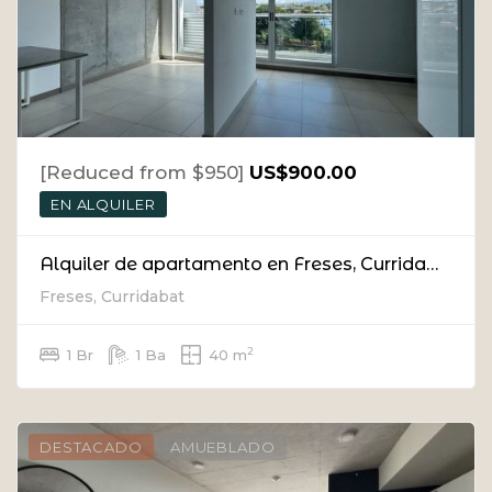
[Reduced from $950]
US$900.00
EN ALQUILER
Alquiler de apartamento en Freses, Curridabat (con L/B)
Freses, Curridabat
2
1 Br
1 Ba
40 m
DESTACADO
AMUEBLADO