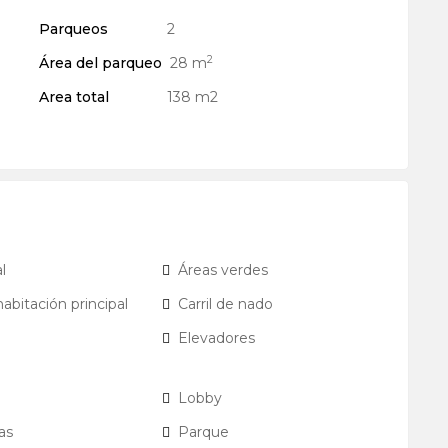
Parqueos
2
2
Área del parqueo
28 m
Area total
138 m2
l
Áreas verdes
abitación principal
Carril de nado
Elevadores
Lobby
as
Parque