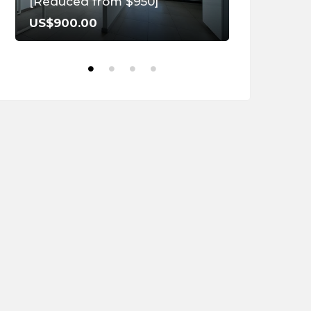
[Reduced from $950]
US$900.00
US$120,00