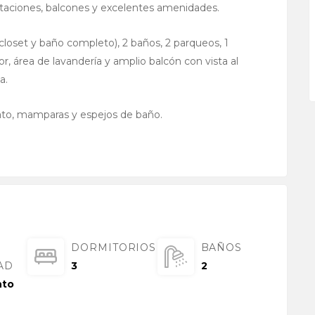
itaciones, balcones y excelentes amenidades.
 closet y baño completo), 2 baños, 2 parqueos, 1
, área de lavandería y amplio balcón con vista al
a.
nato, mamparas y espejos de baño.
DORMITORIOS
BAÑOS
AD
3
2
nto