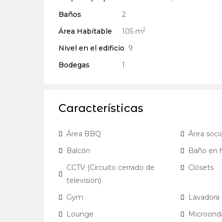
Baños
2
2
Área Habitable
105 m
Nivel en el edificio
9
Bodegas
1
Características
Área BBQ
Área socia
Balcón
Baño en h
CCTV (Circuito cerrado de
Clósets
televisión)
Gym
Lavadora
Lounge
Microond