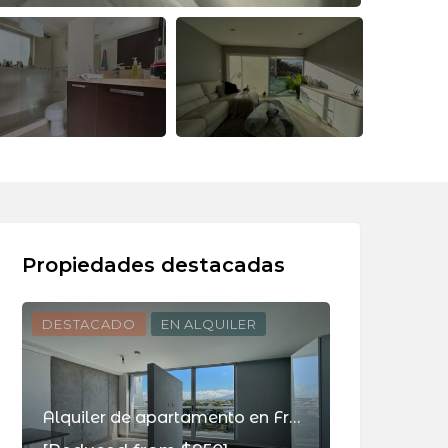
Propiedades destacadas
DESTACADO
EN ALQUILER
DESTACADO
Alquiler de apartamento en Freses, Curridabat (con L/B)