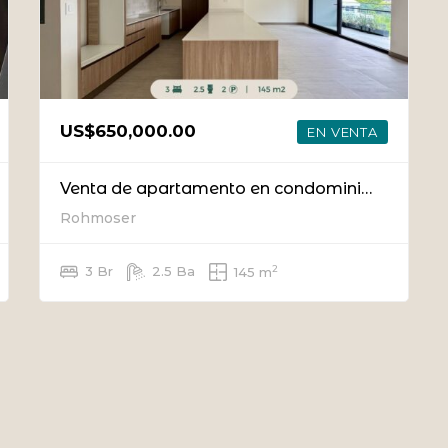
US$650,000.00
EN VENTA
Venta de apartamento en condominio en Rohrmoser
Rohmoser
2
3 Br
2.5 Ba
145 m