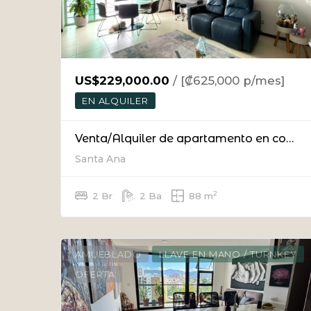
US$229,000.00
/ [₡625,000 p/mes]
EN ALQUILER
Venta/Alquiler de apartamento en condominio en Pozos de Santa Ana
Santa Ana
2
2 Br
2 Ba
88 m
AMUEBLADO
LLAVE EN MANO / TURNKEY
OFERTA