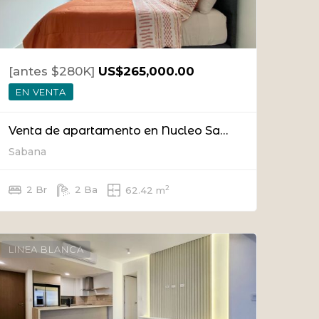
[antes $280K]
US$265,000.00
EN VENTA
Venta de apartamento en Nucleo Sabana
Sabana
2
2 Br
2 Ba
62.42 m
LINEA BLANCA