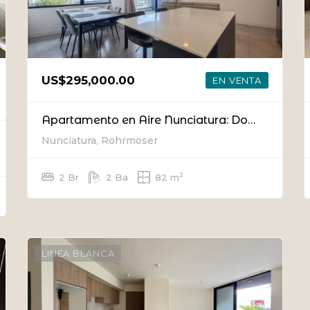
US$295,000.00
EN VENTA
Apartamento en Aire Nunciatura: Doble Balcón y Vistas Panorámicas en el Piso 18
Nunciatura, Rohrmoser
2
2 Br
2 Ba
82 m
LINEA BLANCA