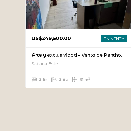
US$249,500.00
EN VENTA
Arte y exclusividad – Venta de Penthouse amueblado en Nucleo Sabana
Sabana Este
2
2 Br
2 Ba
61 m