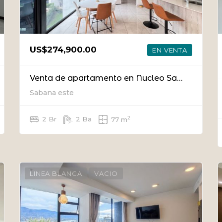
US$274,900.00
EN VENTA
Venta de apartamento en Nucleo Sabana
Sabana este
2
2 Br
2 Ba
77 m
LINEA BLANCA
VACIO