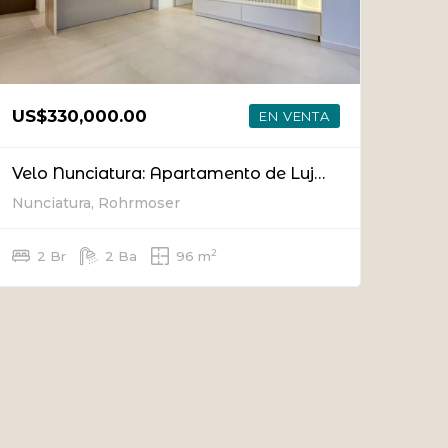
US$330,000.00
EN VENTA
Velo Nunciatura: Apartamento de Lujo con Diseño Sostenible y Vistas en el Piso 14
Nunciatura, Rohrmoser
2
2 Br
2 Ba
96 m