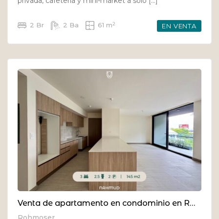
privada, cafetería y mini-market a solo […]
2
2 Br
2 Ba
61 m
EN VENTA
Venta de apartamento en condominio en Rohrmoser
Rohmoser