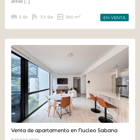
áreas […]
2
5 Br
3.5 Ba
360 m
EN VENTA
Venta de apartamento en Nucleo Sabana
Sabana este