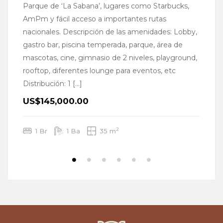
Parque de ‘La Sabana’, lugares como Starbucks,
co
AmPm y fácil acceso a importantes rutas
na
nacionales. Descripción de las amenidades: Lobby,
Va
gastro bar, piscina temperada, parque, área de
su
mascotas, cine, gimnasio de 2 niveles, playground,
la
rooftop, diferentes lounge para eventos, etc
ár
Distribución: 1 […]
U
US$145,000.00
2
1 Br
1 Ba
35 m