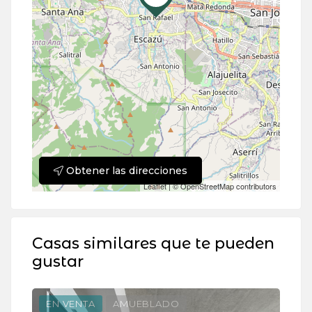
Obtener las direcciones
Leaflet
| ©
OpenStreetMap
contributors
Casas similares que te pueden
gustar
EN VENTA
AMUEBLADO