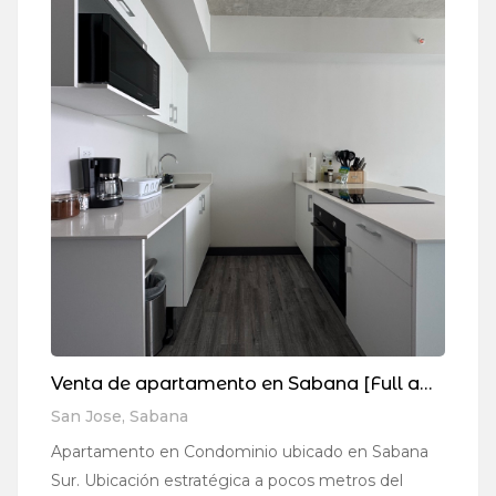
Venta de apartamento en Sabana [Full amueblado]
San Jose, Sabana
Al
Apartamento en Condominio ubicado en Sabana
ES
Sur. Ubicación estratégica a pocos metros del
en